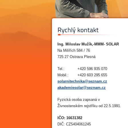
Ing. Miloslav Mužík,-MMM- SOLAR
Na Milířích 584 / 76
725 27 Ostrava Plesná
Tel.:
+420 596 935 070
Mobil.:
+420 603 295 655
solarnitechnika@seznam.cz
akademiesolar@seznam.cz
Fyzická osoba zapsaná v
Živnostenském rejstříku od 22.5.1991.
IČO: 16631382
DIČ: CZ5404061245