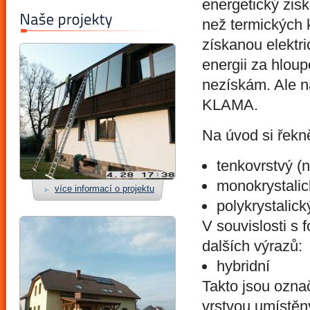
energetický zisk
než termických k
získanou elektri
energii za hloup
nezískám. Ale n
KLAMA.
Na úvod si řekn
tenkovrstvý (n
monokrystalic
více informací o projektu
polykrystalick
V souvislosti s 
dalších výrazů:
hybridní
Takto jsou označ
vrstvou umístěn