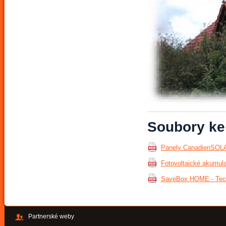
Soubory ke
Panely CanadienSOLA
Fotovoltaické akumula
SaveBox HOME - Tech
Partnerské weby