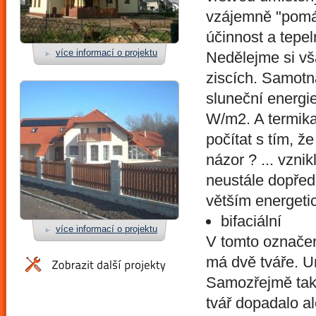
vzájemně "pomáha
účinnost a tepe
více informací o projektu
Nedělejme si vš
ziscích. Samotn
sluneční energi
W/m2. A termika
počítat s tím, 
názor ? ... vznik
neustále dopředu
větším energeti
bifaciální
více informací o projektu
V tomto označen
má dvě tváře. U
Samozřejmě tako
tvář dopadalo a