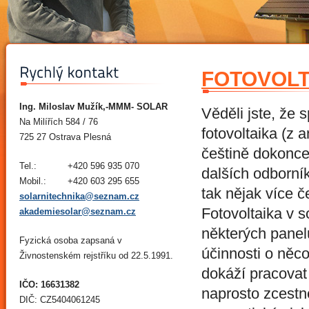
FOTOVOLT
Ing. Miloslav Mužík,-MMM- SOLAR
Věděli jste, že 
Na Milířích 584 / 76
fotovoltaika (z 
725 27 Ostrava Plesná
češtině dokonce
Tel.:
+420 596 935 070
dalších odborník
Mobil.:
+420 603 295 655
tak nějak více č
solarnitechnika@seznam.cz
Fotovoltaika v 
akademiesolar@seznam.cz
některých panel
Fyzická osoba zapsaná v
účinnosti o něc
Živnostenském rejstříku od 22.5.1991.
dokáží pracovat 
IČO: 16631382
naprosto zcestné
DIČ: CZ5404061245