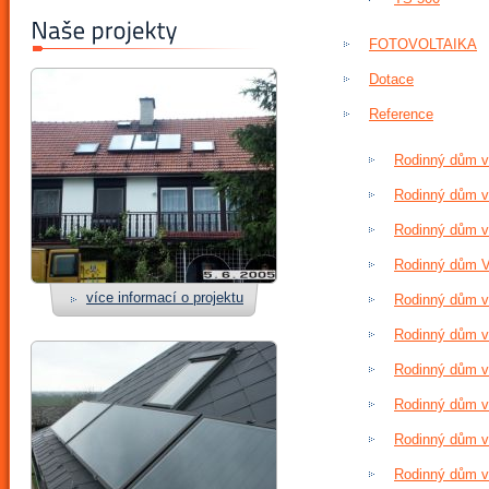
FOTOVOLTAIKA
Dotace
Reference
Rodinný dům v 
Rodinný dům ve
Rodinný dům v 
Rodinný dům Vř
více informací o projektu
Rodinný dům v
Rodinný dům v 
Rodinný dům ve
Rodinný dům v 
Rodinný dům ve
Rodinný dům v 