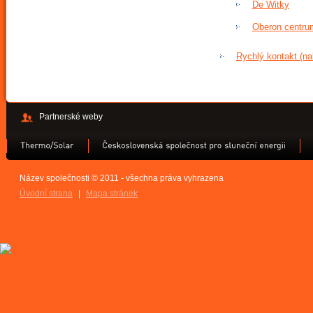
De Witky
Oberon centru
Rychlý kontakt (na
Partnerské weby
Název společnosti © 2011 - všechna práva vyhrazena
Úvodní strana
|
Mapa stránek