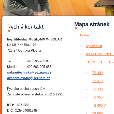
Mapa stránek
Domů
Ing. Miloslav Mužík,-MMM- SOLAR
Na Milířích 584 / 76
společnost
725 27 Ostrava Plesná
AKADEMIE INSP
Tel.:
+420 596 935 070
TERMICKÉ SOUS
Mobil.:
+420 603 295 655
solarnitechnika@seznam.cz
TS 300
akademiesolar@seznam.cz
TS 310
Fyzická osoba zapsaná v
TS 330
Živnostenském rejstříku od 22.5.1991.
TS 350
IČO: 16631382
TS 400 V
DIČ: CZ5404061245
TS 500