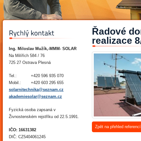
Řadové dom
realizace 8
Ing. Miloslav Mužík,-MMM- SOLAR
Na Milířích 584 / 76
725 27 Ostrava Plesná
Tel.:
+420 596 935 070
Mobil.:
+420 603 295 655
solarnitechnika@seznam.cz
akademiesolar@seznam.cz
Fyzická osoba zapsaná v
Živnostenském rejstříku od 22.5.1991.
Zpět na přehled referencí
IČO: 16631382
DIČ: CZ5404061245